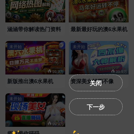
99.9万
99.9万
涵涵带你解读热门资料
最新最好玩的澳6水果机
未开始
未开始
99.9万
99.9万
新版推出澳6水果机
资深美女解四不像
关闭
未开始
下一步
99.9万
师妹带你研码