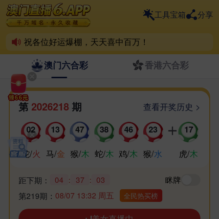
6.App离不开彩民支持！
工具宝箱
分享
喜欢6.App的家人，动动小手帮分享！
祝各位好运爆棚，天天喜中百万！
澳门六合彩
香港六合彩
第
2026218
期
查看开奖历史 >
02
13
47
38
46
23
17
蛇
/
火
马
/
金
猴
/
木
蛇
/
木
鸡
/
木
猴
/
水
虎
/
木
04
:
37
:
03
眯牌
距下期：
08/07 13:32 周五
第219期：
全民热买榜
美女直播中